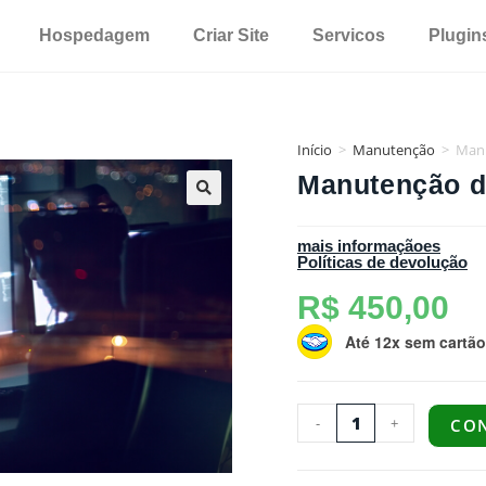
Hospedagem
Criar Site
Servicos
Plugin
Início
>
Manutenção
>
Manu
Manutenção d
mais informaçãoes
Políticas de devolução
R$
450,00
Até 12x sem cartão
-
+
CO