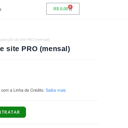
0
R$
0,00
s
tenção de site PRO (mensal)
e site PRO (mensal)
com a Linha de Crédito.
Saiba mais
NTRATAR